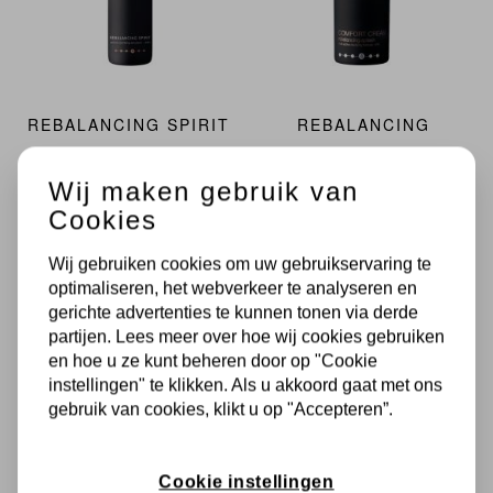
REBALANCING SPIRIT
REBALANCING
SPLASH
24H Active Clarifying Emulsion
Wij maken gebruik van
24H Multi-Active Clarifying
€ 54,99
Cookies
Formula
€ 41,50
Wij gebruiken cookies om uw gebruikservaring te
In Winkelmandje
optimaliseren, het webverkeer te analyseren en
gerichte advertenties te kunnen tonen via derde
Balanceert en zuivert de huid
partijen. Lees meer over hoe wij cookies gebruiken
In Winkelmandje
en hoe u ze kunt beheren door op "Cookie
Matteert en verfijnt poriën
instellingen" te klikken. Als u akkoord gaat met ons
24H crème voor de onzuivere
PH- en talgregulerend
gebruik van cookies, klikt u op "Accepteren”.
en vette huid
Matteert en verfijnt de poriën
Zuivert en reguleert de
Cookie instellingen