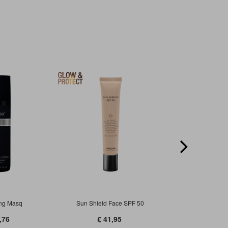
n
ext
Face SPF 50
Velvet Creamy Milk
Delight 
,95
€ 42,50
€ 50,