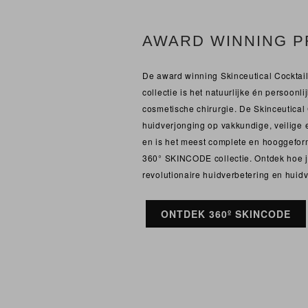
AWARD WINNING 
De award winning Skinceutical Cockta
collectie is het natuurlijke én persoonli
cosmetische chirurgie. De Skinceutical
huidverjonging op vakkundige, veilige e
en is het meest complete en hooggefor
360° SKINCODE collectie. Ontdek hoe ji
revolutionaire huidverbetering en huidv
ONTDEK 360º SKINCODE