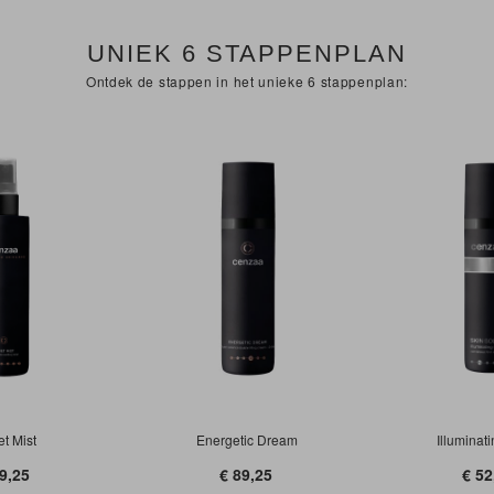
UNIEK 6 STAPPENPLAN
Ontdek de stappen in het unieke 6 stappenplan:
tic Dream
Illuminating Masq
Sun Shield 
9,25
€ 52,76
€ 41