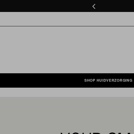
ten in NL onder de €75
GA
ZOEK BIJVOORBEELD OP: ACNE, GEZICHTS
NAAR
DE
INHOUD
SHOP HUIDVERZORGING