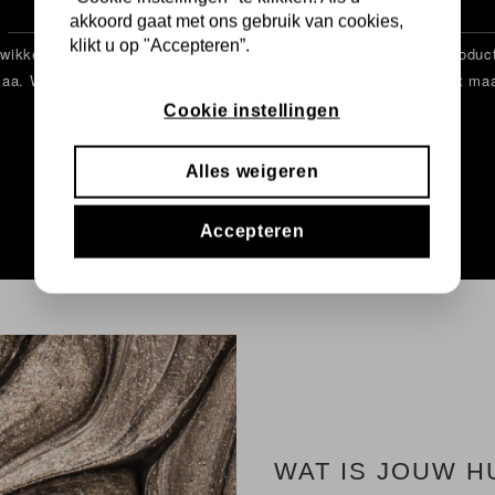
akkoord gaat met ons gebruik van cookies,
klikt u op "Accepteren”.
kkelt samen met hen veilige, revolutionaire huidverbeteringsproduct
nzaa. We nemen het revolutionaire PCN2-systeem als basis en dat maa
wetenschappelijk bewezen formules.
Cookie instellingen
Alles weigeren
ONTDEK MEER
Accepteren
WAT IS JOUW H