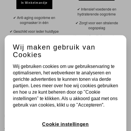
In Winkelmandje
Intensief voedende en
hydraterende oogcrème
Anti-aging oogcrème en
oogmasker in één
Zorgt voor een stralende
oogopslag
Geschikt voor ieder huidtype
Vervaagt fijne lijntjes en rimpels
Helpt vroegtijdige
huidveroudering te voorkomen
Wij maken gebruik van
Cookies
Wij gebruiken cookies om uw gebruikservaring te
optimaliseren, het webverkeer te analyseren en
gerichte advertenties te kunnen tonen via derde
partijen. Lees meer over hoe wij cookies gebruiken
en hoe u ze kunt beheren door op "Cookie
instellingen" te klikken. Als u akkoord gaat met ons
gebruik van cookies, klikt u op "Accepteren”.
PRODUCTEN VERGELIJKEN
Cookie instellingen
Geen producten geselecteerd.