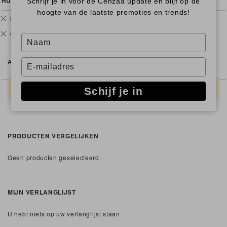
HUIDIGE FILTERS
Schrijf je in voor de Cenzaa update en blijf op de
hoogte van de laatste promoties en trends!
Verwijder
Huidprobleem
Acne
dit
Verwijder
Cenzaa stap
Stap 3 - Power Serums
artikel
Type
dit
your
artikel
name
Alles wissen
Type
your
email
Geen producten gevonden voor deze selectie.
Schijf je in
PRODUCTEN VERGELIJKEN
Geen producten geselecteerd.
MIJN VERLANGLIJST
U hebt niets op uw verlanglijst staan.