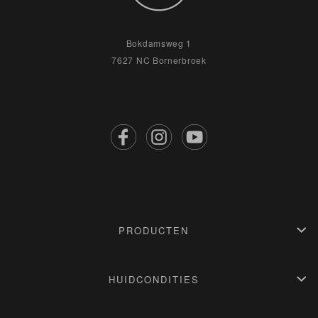
Bokdamsweg 1
7627 NC Bornerbroek
PRODUCTEN
Stap 1: Gezichtreinigers
Stap 2: Dieptereiniging
HUIDCONDITIES
Stap 3: Serums
Stap 4: Gezichtscrèmes
Jonge & normale huid