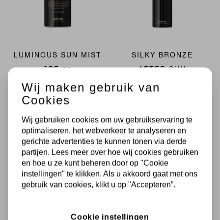
LUMINOUS SUN MIST
SILKY BRONZE
SPF 20
AFTER SUN
Transparant Sun Mist That
Refreshing and Soothing After
Wij maken gebruik van
Protects, Hydrates and Boosts
Sun Mist
Cookies
Your Glow
€ 39,25
Wij gebruiken cookies om uw gebruikservaring te
€ 39,95
optimaliseren, het webverkeer te analyseren en
gerichte advertenties te kunnen tonen via derde
In Winkelmandje
partijen. Lees meer over hoe wij cookies gebruiken
In Winkelmandje
en hoe u ze kunt beheren door op "Cookie
instellingen" te klikken. Als u akkoord gaat met ons
Kalmerende & hydraterende
aftersun voor gezicht en lichaam
gebruik van cookies, klikt u op "Accepteren”.
Transparante sun mist met
SPF20
Zorgt voor verlenging &
intensivering van de bruine teint
Bevat een mix van organische
Cookie instellingen
filters met hybride werking
Versterkt de huidbarrière