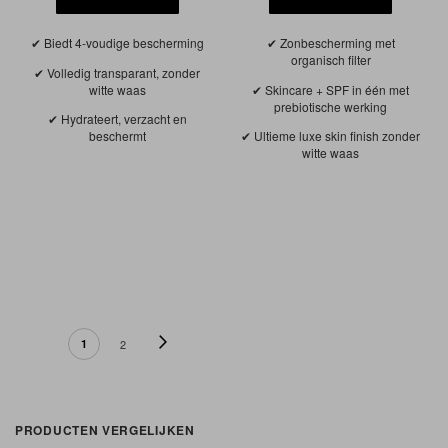
Biedt 4-voudige bescherming
Zonbescherming met
organisch filter
Volledig transparant, zonder
witte waas
Skincare + SPF in één met
prebiotische werking
Hydrateert, verzacht en
beschermt
Ultieme luxe skin finish zonder
witte waas
PAGINA
Pagina
Volgende
U lees momenteel pagina
Pagina
1
2
PRODUCTEN VERGELIJKEN