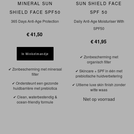
MINERAL SUN
SUN SHIELD FACE
SHIELD FACE SPF50
SPF 50
365 Days Anti-Age Protection
Daily Anti-Age Moisturiser With
SPF50
€ 41,50
€ 41,95
In Winkelmandje
Zonbescherming met
organisch filter
Zonbescherming met mineraal
Skincare + SPF in één met
filter
prebiotische huidverbetering
Ondersteunt een gezonde
Ultieme luxe skin finish zonder
huidbarrière met prebiotica
witte waas
Clean, waterbestendig &
Niet op voorraad
ocean-friendly formule