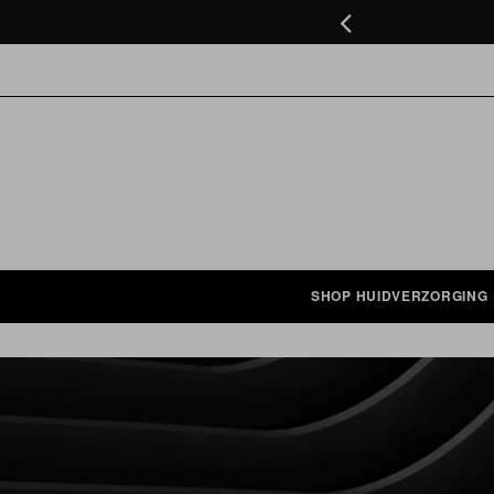
n bestelling vanaf €75,-
GA
ZOEK BIJVOORBEELD OP: ACNE, GEZICHTS
NAAR
DE
INHOUD
SHOP HUIDVERZORGING