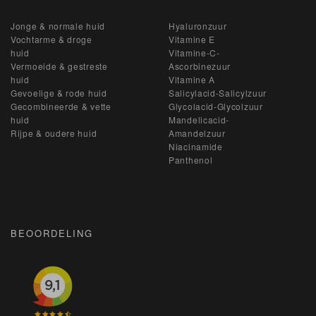
Jonge & normale huid
Hyaluronzuur
Vochtarme & droge
Vitamine E
huid
Vitamine-C-
Vermoeide & gestreste
Ascorbinezuur
huid
Vitamine A
Gevoelige & rode huid
Salicylacid-Salicylzuur
Gecombineerde & vette
Glycolacid-Glycolzuur
huid
Mandelicacid-
Rijpe & oudere huid
Amandelzuur
Niacinamide
Panthenol
BEOORDELING