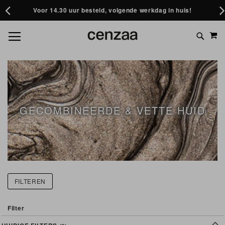
Voor 14.30 uur besteld, volgende werkdag in huis!
GA
M
TOGGLE NAV
NAAR
ZOEK BIJVOORBEELD OP: ACNE, GEZICHTSMASKER
DE
OF HUIDVERJONGING
INHOUD
GECOMBINEERDE & VETTE HUID
FILTEREN
Filter