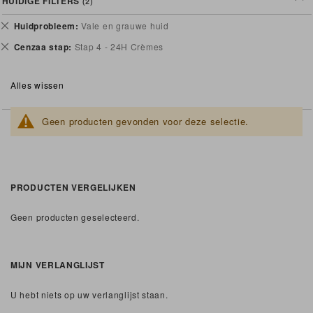
HUIDIGE FILTERS
Verwijder
Huidprobleem
Vale en grauwe huid
dit
Verwijder
Cenzaa stap
Stap 4 - 24H Crèmes
artikel
dit
artikel
Alles wissen
Geen producten gevonden voor deze selectie.
PRODUCTEN VERGELIJKEN
Geen producten geselecteerd.
MIJN VERLANGLIJST
U hebt niets op uw verlanglijst staan.