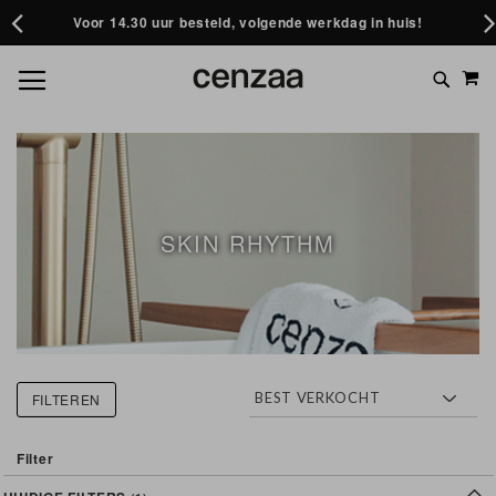
Voor 14.30 uur besteld, volgende werkdag in huis!
GA
M
TOGGLE NAV
NAAR
ZOEK BIJVOORBEELD OP: ACNE, GEZICHTSMASKER
DE
OF HUIDVERJONGING
INHOUD
SKIN RHYTHM
FILTEREN
Filter