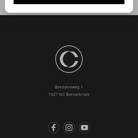
Bokdamsweg 1
7627 NC Bornerbroek