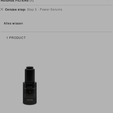
HUIDIGE FILTERS
Verwijder
Cenzaa stap
Stap 3 - Power Serums
dit
artikel
Alles wissen
1
PRODUCT