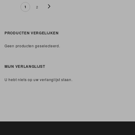
PAGINA
Pagina
Volgende
U lees momenteel pagina
Pagina
1
2
PRODUCTEN VERGELIJKEN
Geen producten geselecteerd.
MIJN VERLANGLIJST
U hebt niets op uw verlanglijst staan.