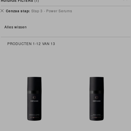
HUIDIGE FILTERS
Verwijder
Cenzaa stap
Stap 3 - Power Serums
dit
artikel
Alles wissen
PRODUCTEN
1
-
12
VAN
13