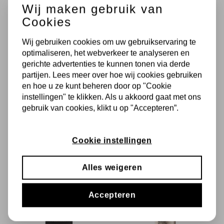
In Winkelmandje
Wij maken gebruik van
In Winkelmandje
Cookies
Intensief herstel serum
Wij gebruiken cookies om uw gebruikservaring te
Exfoliërend serum
Verkoelt en verzacht direct
optimaliseren, het webverkeer te analyseren en
Egaliseert huidoneffenheden
Herstelt gestreste en gevoelige
gerichte advertenties te kunnen tonen via derde
huid
Stimuleert celvernieuwing
partijen. Lees meer over hoe wij cookies gebruiken
en hoe u ze kunt beheren door op "Cookie
instellingen" te klikken. Als u akkoord gaat met ons
gebruik van cookies, klikt u op "Accepteren”.
Cookie instellingen
Alles weigeren
Accepteren