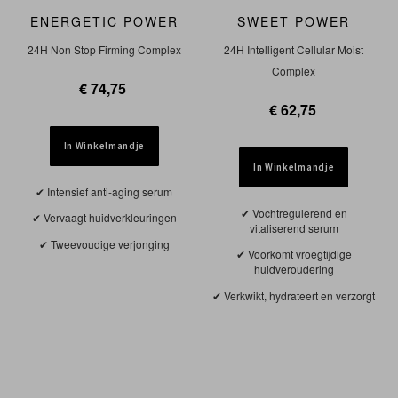
ENERGETIC POWER
SWEET POWER
24H Non Stop Firming Complex
24H Intelligent Cellular Moist
Complex
€ 74,75
€ 62,75
In Winkelmandje
In Winkelmandje
Intensief anti-aging serum
Vochtregulerend en
Vervaagt huidverkleuringen
vitaliserend serum
Tweevoudige verjonging
Voorkomt vroegtijdige
huidveroudering
Verkwikt, hydrateert en verzorgt