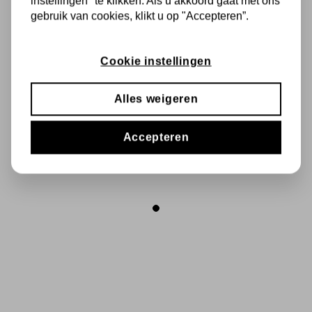
instellingen" te klikken. Als u akkoord gaat met ons
gebruik van cookies, klikt u op "Accepteren”.
Cookie instellingen
RELAXING TOUCH
DELIGHT TOUCH
Alles weigeren
€ 47,75
€ 50,75
Accepteren
In
In
Winkelmandje
Winkelmandje