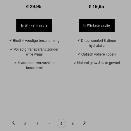
€ 29,95
€ 19,95
In Winkelmandje
In Winkelmandje
Biedt 4-voudige bescherming
Direct comfort & diepe
hydratatie
Volledig transparant, zonder
witte waas
Optisch vollere lippen
Hydrateert, verzacht en
Natural glow & luxe gevoel
beschermt
PAGINA
Pagina
Vorige
Pagina
Volgende
Pagina
Pagina
U lees momenteel pagina
Pagina
Pagina
2
3
4
5
6