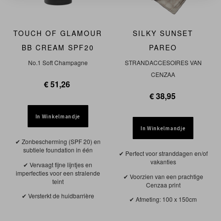
TOUCH OF GLAMOUR
SILKY SUNSET
BB CREAM SPF20
PAREO
No.1 Soft Champagne
STRANDACCESOIRES VAN
CENZAA
€ 51,26
€ 38,95
In Winkelmandje
In Winkelmandje
Zonbescherming (SPF 20) en
subtiele foundation in één
Perfect voor stranddagen en/of
vakanties
Vervaagt fijne lijntjes en
imperfecties voor een stralende
Voorzien van een prachtige
teint
Cenzaa print
Versterkt de huidbarrière
Afmeting: 100 x 150cm