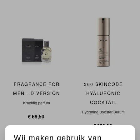
FRAGRANCE FOR
360 SKINCODE
MEN - DIVERSION
HYALURONIC
COCKTAIL
Krachtig parfum
Hydrating Booster Serum
€ 69,50
€ 110,00
Wij maken gebruik van
In Winkelmandje