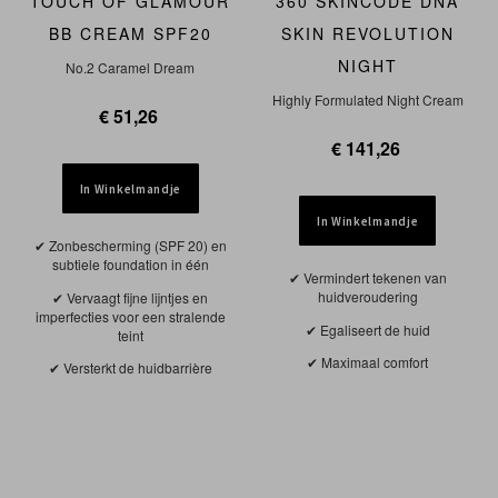
TOUCH OF GLAMOUR
360 SKINCODE DNA
BB CREAM SPF20
SKIN REVOLUTION
NIGHT
No.2 Caramel Dream
Highly Formulated Night Cream
€ 51,26
€ 141,26
In Winkelmandje
In Winkelmandje
Zonbescherming (SPF 20) en
subtiele foundation in één
Vermindert tekenen van
huidveroudering
Vervaagt fijne lijntjes en
imperfecties voor een stralende
Egaliseert de huid
teint
Maximaal comfort
Versterkt de huidbarrière