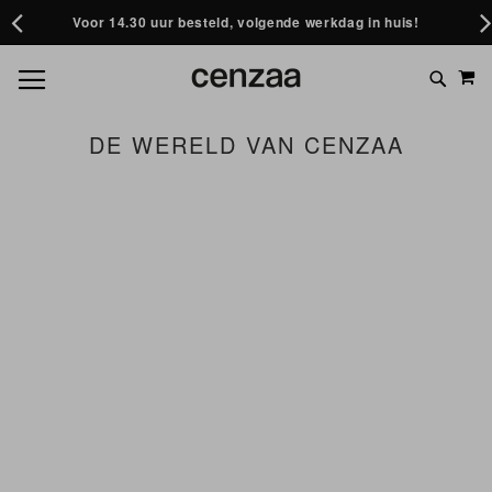
Voor 14.30 uur besteld, volgende werkdag in huis!
GA
M
TOGGLE NAV
NAAR
ZOEK BIJVOORBEELD OP: ACNE, GEZICHTSMASKER
DE
OF HUIDVERJONGING
INHOUD
DE WERELD VAN CENZAA