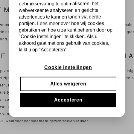
gebruikservaring te optimaliseren, het
 MOET IK MIJN HUID REINIGEN?
webverkeer te analyseren en gerichte
advertenties te kunnen tonen via derde
partijen. Lees meer over hoe wij cookies
e onze huid om het vuil van overdag te verwijderen. ’s Nachts is de huid e
gebruiken en hoe u ze kunt beheren door op
 de nacht neemt de huid de meeste werkstoffen op. Het is daarom van groot
"Cookie instellingen" te klikken. Als u
vond.
akkoord gaat met ons gebruik van cookies,
klikt u op "Accepteren”.
E STAP BINNEN HET 6-STAPPENPL
Cookie instellingen
gezicht is de eerste stap binnen het
6-stappenplan
van Cenzaa. De reinigi
id zijn natuurlijke evenwicht terug. Een schone huid is voorbereid om de 
Alles weigeren
teren. De hoog geconcentreerde reinigingsproducten van Cenzaa:
 alle typen huid, zelfs de gevoelige huid
en zonder uit te drogen
Accepteren
e van overdag en de pH-waarde van de huid
 van werkstoffen in de diepe huidlagen
in-1, waardoor het meerdere gezichtsdelen reinigt