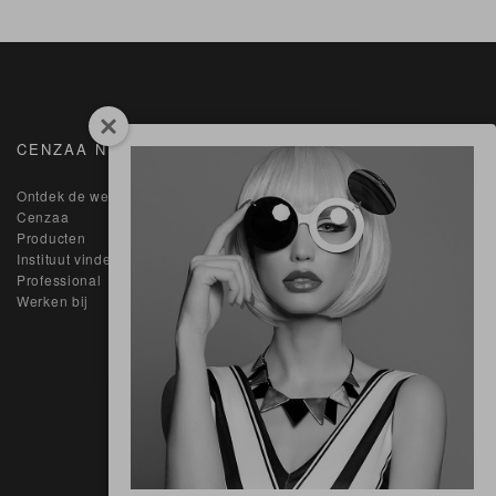
CENZAA NEDERLAND
SUPPORT NODIG?
Ontdek de wereld van
Contact
Cenzaa
Klantenservice
Producten
Blogs
Instituut vinden
Cookie &
Professional
Privacyverklaring
Werken bij
Algemene
voorwaarden
Pers