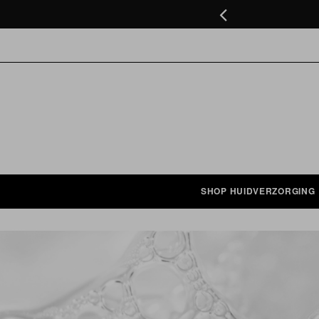
ten in NL onder de €75
GA
ZOEK BIJVOORBEELD OP: ACNE, GEZICHTS
NAAR
DE
INHOUD
SHOP HUIDVERZORGING