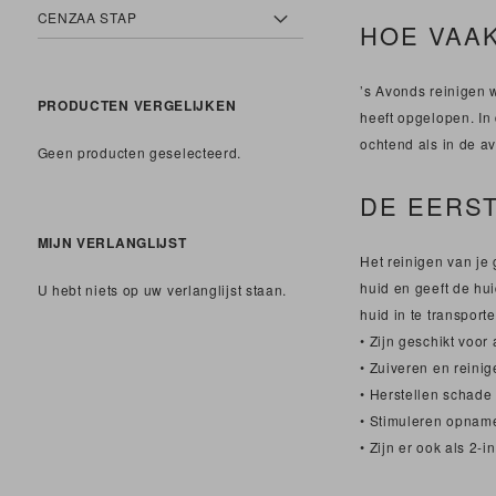
CENZAA STAP
HOE VAAK
’s Avonds reinigen w
PRODUCTEN VERGELIJKEN
heeft opgelopen. In
ochtend als in de a
Geen producten geselecteerd.
DE EERST
MIJN VERLANGLIJST
Het reinigen van je 
huid en geeft de hu
U hebt niets op uw verlanglijst staan.
huid in te transpor
• Zijn geschikt voor
• Zuiveren en reinig
• Herstellen schad
• Stimuleren opname
• Zijn er ook als 2-