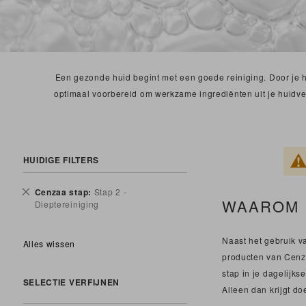
Een gezonde huid begint met een goede reiniging. Door je hui
optimaal voorbereid om werkzame ingrediënten uit je huidve
HUIDIGE FILTERS
Verwijder
Cenzaa stap
Stap 2 -
WAAROM I
dit
Dieptereiniging
artikel
Naast het gebruik v
Alles wissen
producten van Cenza
stap in je dagelijk
SELECTIE VERFIJNEN
Alleen dan krijgt do