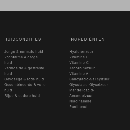
HUIDCONDITIES
INGREDIËNTEN
Jonge & normale huid
Hyaluronzuur
Vochtarme & droge
Vitamine E
huid
Vitamine-C-
Vermoeide & gestreste
Ascorbinezuur
huid
Vitamine A
Gevoelige & rode huid
Salicylacid-Salicylzuur
Gecombineerde & vette
Glycolacid-Glycolzuur
huid
Mandelicacid-
Rijpe & oudere huid
Amandelzuur
Niacinamide
Panthenol