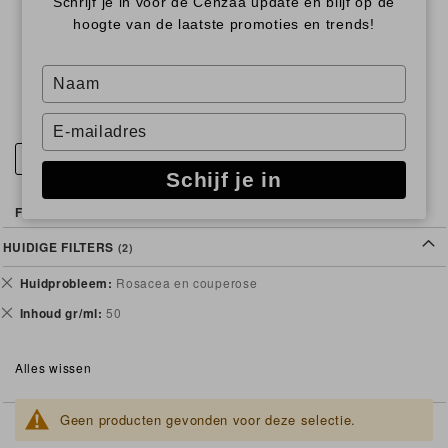
Schrijf je in voor de Cenzaa update en blijf op de
aandacht gebruiken.
hoogte van de laatste promoties en trends!
Lees Meer
Type
your
name
Type
your
FILTEREN
email
Schijf je in
Filter
HUIDIGE FILTERS
Verwijder
Huidprobleem
Rosacea en couperose
dit
Verwijder
Inhoud gr/ml
50
artikel
dit
artikel
Alles wissen
Geen producten gevonden voor deze selectie.