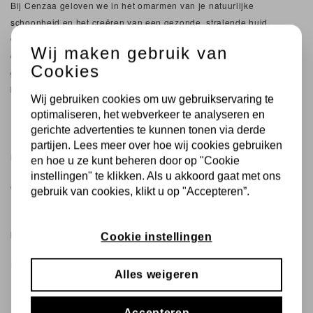
Bij Cenzaa geloven we in het omarmen van je natuurlijke
schoonheid en het creëren van een gezonde, stralende huid.
Ontdek onze uitgebreide collectie producten die speciaal zijn
Wij maken gebruik van
ontwikkeld voor jouw jonge en normale huid. Laat je huid stralen en
Cookies
geniet van een 6-stappenplan verzorgingsroutine die jou de unieke
belevenis geeft!
Wij gebruiken cookies om uw gebruikservaring te
optimaliseren, het webverkeer te analyseren en
gerichte advertenties te kunnen tonen via derde
partijen. Lees meer over hoe wij cookies gebruiken
PRODUCTEN VERGELIJKEN
en hoe u ze kunt beheren door op "Cookie
instellingen" te klikken. Als u akkoord gaat met ons
Geen producten geselecteerd.
gebruik van cookies, klikt u op "Accepteren”.
MIJN VERLANGLIJST
Cookie instellingen
U hebt niets op uw verlanglijst staan.
Alles weigeren
Accepteren