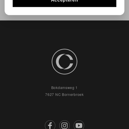
Bokdamsweg 1
7627 NC Bornerbroek