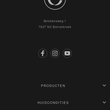
Bokdamsweg 1
7627 NC Bornerbroek
PRODUCTEN
Stap 1: Gezichtreinigers
Stap 2: Dieptereiniging
HUIDCONDITIES
Stap 3: Serums