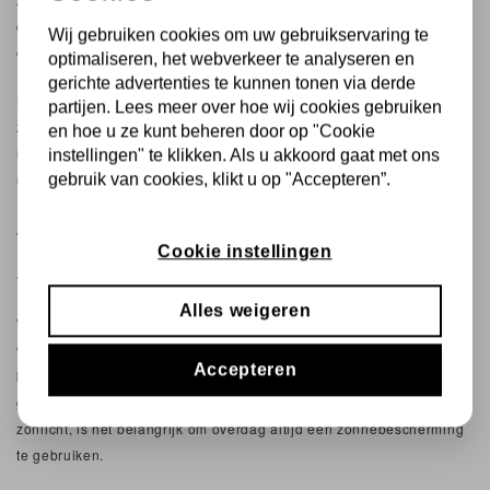
combinaties ontstaat een uitgebalanceerde formule die niet alleen
Wij gebruiken cookies om uw gebruikservaring te
exfolieert, maar ook voedt, hydrateert en beschermt.
optimaliseren, het webverkeer te analyseren en
gerichte advertenties te kunnen tonen via derde
Daarnaast zijn hoogwaardige formules vrij van schadelijke stoffen,
partijen. Lees meer over hoe wij cookies gebruiken
zorgvuldig pH-geoptimaliseerd en vaak duurzaam en
en hoe u ze kunt beheren door op "Cookie
milieuvriendelijk ontwikkeld. Dit betekent dat je zowel je huid als het
instellingen" te klikken. Als u akkoord gaat met ons
milieu ondersteunt bij dagelijks gebruik.
gebruik van cookies, klikt u op "Accepteren”.
TIPS VOOR VEILIG GEBRUIK VAN
Cookie instellingen
AMANDELZUUR
Alles weigeren
Wanneer je start met huidverzorging waarin amandelzuur is
verwerkt, is het slim om dit rustig op te bouwen. Gebruik het enkele
Accepteren
keren per week en verhoog de frequentie wanneer je huid eraan
gewend is. Omdat zuren de huid gevoeliger kunnen maken voor
zonlicht, is het belangrijk om overdag altijd een zonnebescherming
te gebruiken.