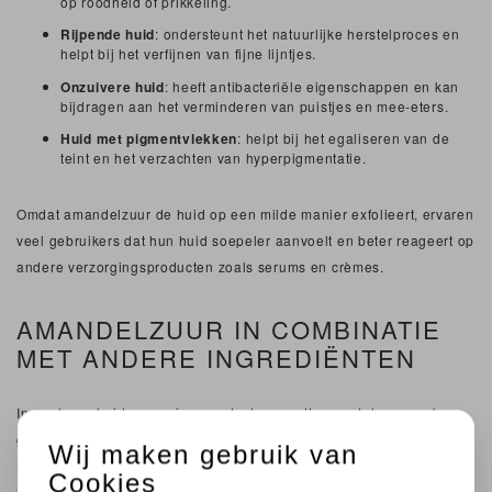
op roodheid of prikkeling.
Rijpende huid
: ondersteunt het natuurlijke herstelproces en
helpt bij het verfijnen van fijne lijntjes.
Onzuivere huid
: heeft antibacteriële eigenschappen en kan
bijdragen aan het verminderen van puistjes en mee-eters.
Huid met pigmentvlekken
: helpt bij het egaliseren van de
teint en het verzachten van hyperpigmentatie.
Omdat amandelzuur de huid op een milde manier exfolieert, ervaren
veel gebruikers dat hun huid soepeler aanvoelt en beter reageert op
andere verzorgingsproducten zoals serums en crèmes.
AMANDELZUUR IN COMBINATIE
MET ANDERE INGREDIËNTEN
In moderne huidverzorgingsproducten wordt amandelzuur vaak
gecombineerd met andere natuurlijke en krachtige ingrediënten.
Wij maken gebruik van
Denk aan antioxidanten zoals vitamine C, hydraterende stoffen
Cookies
zoals hyaluronzuur of kalmerende plantenextracten. Door deze