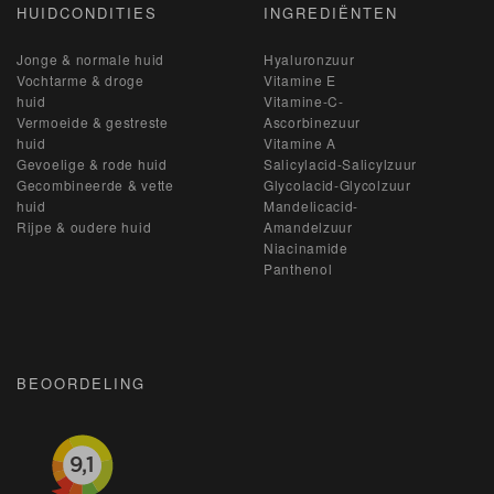
HUIDCONDITIES
INGREDIËNTEN
Jonge & normale huid
Hyaluronzuur
Vochtarme & droge
Vitamine E
huid
Vitamine-C-
Vermoeide & gestreste
Ascorbinezuur
huid
Vitamine A
Gevoelige & rode huid
Salicylacid-Salicylzuur
Gecombineerde & vette
Glycolacid-Glycolzuur
huid
Mandelicacid-
Rijpe & oudere huid
Amandelzuur
Niacinamide
Panthenol
BEOORDELING