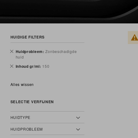
HUIDIGE FILTERS
Verwijder
Huidprobleem
Zonbeschadigde
dit
huid
artikel
Verwijder
Inhoud gr/ml
150
dit
artikel
Alles wissen
SELECTIE VERFIJNEN
HUIDTYPE
HUIDPROBLEEM