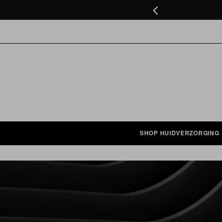
ten in NL onder de €75
GA
ZOEK BIJVOORBEELD OP: ACNE, GEZICHTS
NAAR
DE
INHOUD
SHOP HUIDVERZORGING