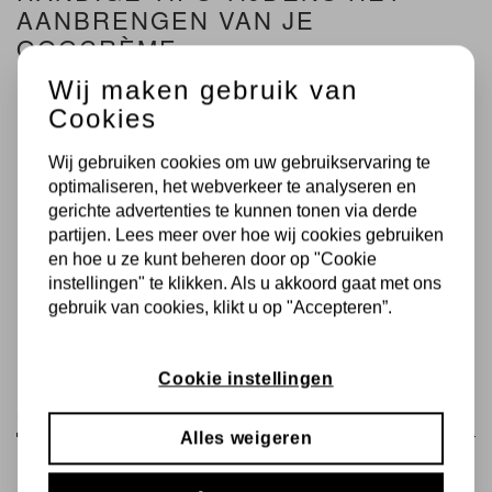
AANBRENGEN VAN JE
OOGCRÈME
Wij maken gebruik van
Breng je product met licht tikkende bewegingen aan om een
Cookies
gelijkmatige opname door de huid te bevorderen en de afvoer
te stimuleren.
Wij gebruiken cookies om uw gebruikservaring te
Hoeveel heb je nodig? Een hoeveelheid ter grootte van een
optimaliseren, het webverkeer te analyseren en
speldenknop is genoeg voor onder één oog.
gerichte advertenties te kunnen tonen via derde
Waar moet je de oogcrème precies aanbrengen? Voel met je
partijen. Lees meer over hoe wij cookies gebruiken
vingers het bot van je jukbeen. Breng het product aan van net
onder je onderste wimperrand tot aan de rand van je jukbeen.
en hoe u ze kunt beheren door op "Cookie
En geniet van de extra hydratatie!
instellingen" te klikken. Als u akkoord gaat met ons
gebruik van cookies, klikt u op "Accepteren”.
← Vorige
Volgende →
Cookie instellingen
GERELATEERDE PRODUCTEN
Alles weigeren