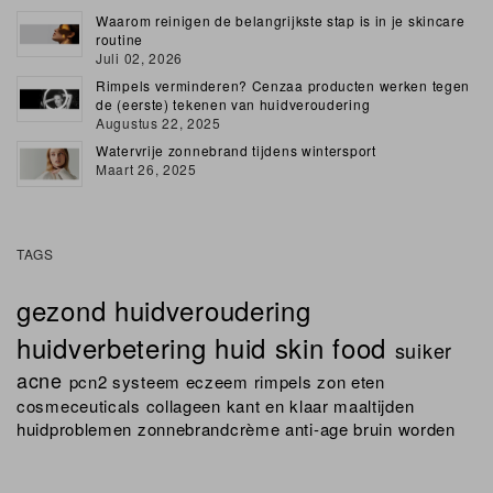
Waarom reinigen de belangrijkste stap is in je skincare
routine
Juli 02, 2026
Rimpels verminderen? Cenzaa producten werken tegen
de (eerste) tekenen van huidveroudering
Augustus 22, 2025
Watervrije zonnebrand tijdens wintersport
Maart 26, 2025
TAGS
gezond
huidveroudering
huidverbetering
huid
skin
food
suiker
acne
pcn2 systeem
eczeem
rimpels
zon
eten
cosmeceuticals
collageen
kant en klaar maaltijden
huidproblemen
zonnebrandcrème
anti-age
bruin worden