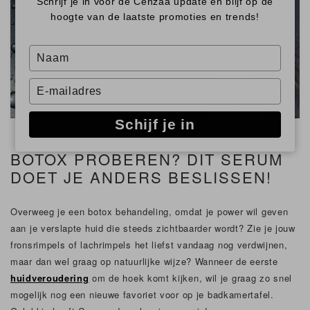
Schrijf je in voor de Cenzaa update en blijf op de
hoogte van de laatste promoties en trends!
Type
your
name
Type
your
email
Schijf je in
BOTOX PROBEREN? DIT SERUM
DOET JE ANDERS BESLISSEN!
Overweeg je een botox behandeling, omdat je power wil geven
aan je verslapte huid die steeds zichtbaarder wordt? Zie je jouw
fronsrimpels of lachrimpels het liefst vandaag nog verdwijnen,
maar dan wel graag op natuurlijke wijze? Wanneer de eerste
huidveroudering
om de hoek komt kijken, wil je graag zo snel
mogelijk nog een nieuwe favoriet voor op je badkamertafel.