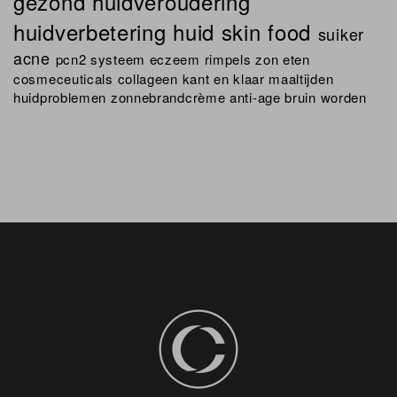
gezond
huidveroudering
huidverbetering
huid
skin
food
suiker
acne
pcn2 systeem
eczeem
rimpels
zon
eten
cosmeceuticals
collageen
kant en klaar maaltijden
huidproblemen
zonnebrandcrème
anti-age
bruin worden