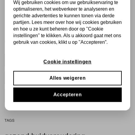
Zonnestralen
(8)
Wij gebruiken cookies om uw gebruikservaring te
optimaliseren, het webverkeer te analyseren en
Skin Rhythm
(3)
gerichte advertenties te kunnen tonen via derde
Rimpels
(1)
partijen. Lees meer over hoe wij cookies gebruiken
en hoe u ze kunt beheren door op "Cookie
instellingen" te klikken. Als u akkoord gaat met ons
RECENTE BERICHTEN
gebruik van cookies, klikt u op "Accepteren”.
Waarom reinigen de belangrijkste stap is in je skincare
routine
Cookie instellingen
Juli 02, 2026
Rimpels verminderen? Cenzaa producten werken tegen
Alles weigeren
de (eerste) tekenen van huidveroudering
Augustus 22, 2025
Watervrije zonnebrand tijdens wintersport
Accepteren
Maart 26, 2025
TAGS