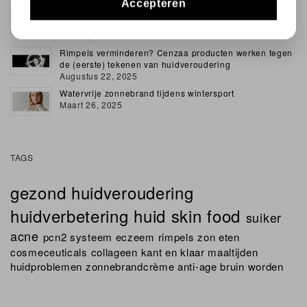
Accepteren
Waarom reinigen de belangrijkste stap is in je skincare
routine
Juli 02, 2026
Rimpels verminderen? Cenzaa producten werken tegen
de (eerste) tekenen van huidveroudering
Augustus 22, 2025
Watervrije zonnebrand tijdens wintersport
Maart 26, 2025
TAGS
gezond
huidveroudering
huidverbetering
huid
skin
food
suiker
acne
pcn2 systeem
eczeem
rimpels
zon
eten
cosmeceuticals
collageen
kant en klaar maaltijden
huidproblemen
zonnebrandcrème
anti-age
bruin worden