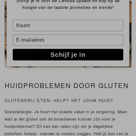
Schrijf je in voor de Cenzaa update en blijf op de
hoogte van de laatste promoties en trends!
Type
your
name
Type
your
email
Schijf je in
HUIDPROBLEMEN DOOR GLUTEN
GLUTENVRIJ ETEN: HELPT HET JOUW HUID?
Glutenallergie. Je hoort het steeds vaker in je omgeving. Maar
wist je dat gluten ook de boosdoener kunnen zijn voor je
huidproblemen? Dit kan een reden zijn om je dagelijkse
boterham helaas vaarwel te moeten zeggen. Heb jij last van je