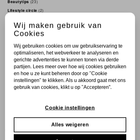
Beautytips
(23)
Lifestyle circle
(2)
Skin & Food
(5)
Wij maken gebruik van
Innovatie
(4)
Cookies
Skin & Science
(7)
For men
(1)
Wij gebruiken cookies om uw gebruikservaring te
optimaliseren, het webverkeer te analyseren en
Zonnebrandcreme
(6)
gerichte advertenties te kunnen tonen via derde
Pigmentatie
(3)
partijen. Lees meer over hoe wij cookies gebruiken
Collageen
(3)
en hoe u ze kunt beheren door op "Cookie
Suncare
(7)
instellingen" te klikken. Als u akkoord gaat met ons
gebruik van cookies, klikt u op "Accepteren”.
Zonnestralen
(8)
Skin Rhythm
(3)
Rimpels
(1)
Cookie instellingen
Alles weigeren
RECENTE BERICHTEN