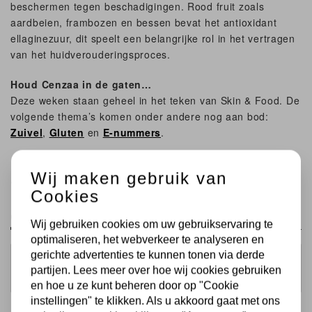
beschermen tegen beschadigingen. Rood fruit zoals
aardbeien, frambozen en bessen bevat het antioxidant
ellaginezuur, dit speelt een belangrijke rol in het vertragen
van het huidverouderingsproces.
Houd Cenzaa in de gaten…
Deze weken staan geheel in het teken van Skin & Food. De
volgende thema’s komen onder andere nog aan bod:
Zuivel
,
Gluten
en
E-nummers
.
Wij maken gebruik van
← Vorige
Volgende →
Cookies
Comment(s)
Wij gebruiken cookies om uw gebruikservaring te
optimaliseren, het webverkeer te analyseren en
gerichte advertenties te kunnen tonen via derde
partijen. Lees meer over hoe wij cookies gebruiken
en hoe u ze kunt beheren door op "Cookie
instellingen" te klikken. Als u akkoord gaat met ons