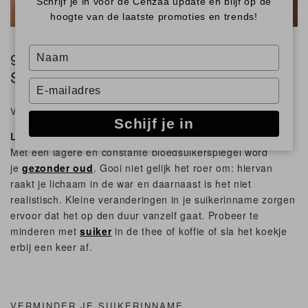
Schrijf je in voor de Cenzaa update en blijf op de
hoogte van de laatste promoties en trends!
Type
9 TIPS: HOE OM TE GAAN MET
your
SUIKER
name
Type
your
VERMINDER JE SUIKERINNAME VANDAAG NOG
email
Schijf je in
Leer nee zeggen tegen suiker
Met een lagere en constante bloedsuikerspiegel word
je
gezonder oud
. Gooi niet gelijk het roer om: hiervan
raakt je lichaam in de war en daarnaast is het niet
realistisch. Kleine veranderingen in je suikerinname zorgen
ervoor dat het op den duur vanzelf gaat. Probeer te
minderen met
suiker
in de thee of koffie of sla het koekje
erbij een keer af.
VERMINDER JE SUIKERINNAME